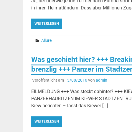
Ja, der überwiegende Teil der nach Europa ström
in ihren Heimatländern. Dass aber Millionen Zuge
WEITERLESEN
Allure
Was geschieht hier? +++ Breaki
brenzlig +++ Panzer im Stadtzen
Veröffentlicht am
13/08/2016
von
admin
EILMELDUNG +++ Was steckt dahinter? +++ 
PANZERHAUBITZEN IM KIEWER STADTZENTRUM AU
Kiew berichten – lässt das Kiewer […]
WEITERLESEN