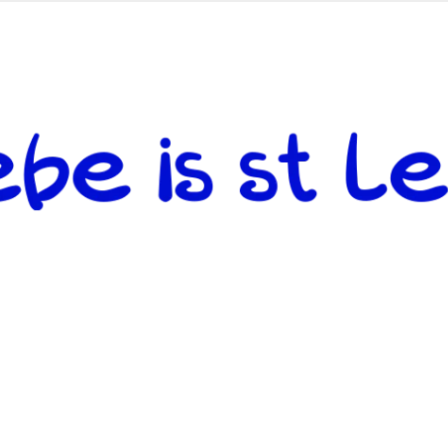
 andere weiterzugeben und mit denjenigen zu teilen, welche auf d