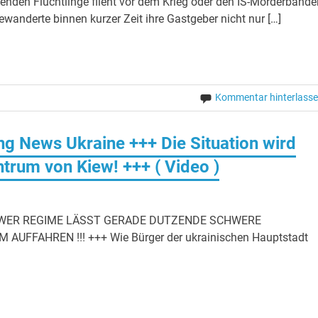
enden Flüchtlinge flieht vor dem Krieg oder den IS-Mörderbande
wanderte binnen kurzer Zeit ihre Gastgeber nicht nur […]
Kommentar hinterlass
ng News Ukraine +++ Die Situation wird
trum von Kiew! +++ ( Video )
KIEWER REGIME LÄSST GERADE DUTZENDE SCHWERE
FFAHREN !!! +++ Wie Bürger der ukrainischen Hauptstadt