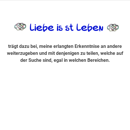
Zum
Inhalt
trägt dazu bei, diese mir erlangte Erkenntnis an andere
LiebeIsstLe
springen
weiterzugeben und mit denjenigen zu teilen, welche auf der
Suche sind, egal in welchen Bereichen.
trägt dazu bei, meine erlangten Erkenntnise an andere
weiterzugeben und mit denjenigen zu teilen, welche auf
der Suche sind, egal in welchen Bereichen.