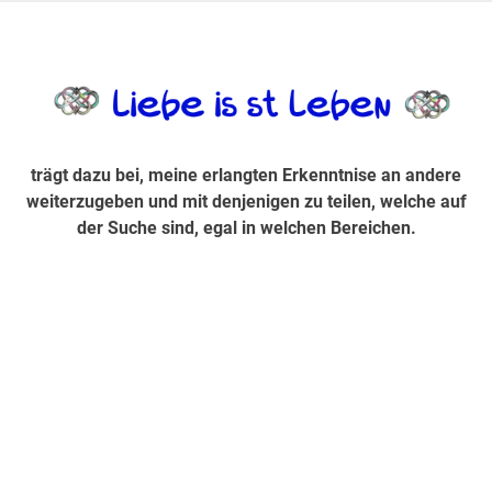
Zum
Inhalt
trägt dazu bei, diese mir erlangte Erkenntnis an andere
LiebeIsstLe
springen
weiterzugeben und mit denjenigen zu teilen, welche auf der
Suche sind, egal in welchen Bereichen.
trägt dazu bei, meine erlangten Erkenntnise an andere
weiterzugeben und mit denjenigen zu teilen, welche auf
der Suche sind, egal in welchen Bereichen.