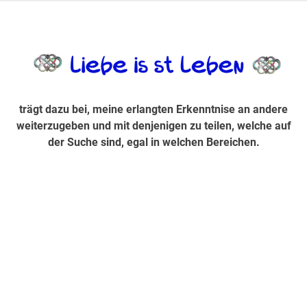
Zum
Inhalt
trägt dazu bei, diese mir erlangte Erkenntnis an andere
LiebeIsstLe
springen
weiterzugeben und mit denjenigen zu teilen, welche auf der
Suche sind, egal in welchen Bereichen.
trägt dazu bei, meine erlangten Erkenntnise an andere
weiterzugeben und mit denjenigen zu teilen, welche auf
der Suche sind, egal in welchen Bereichen.