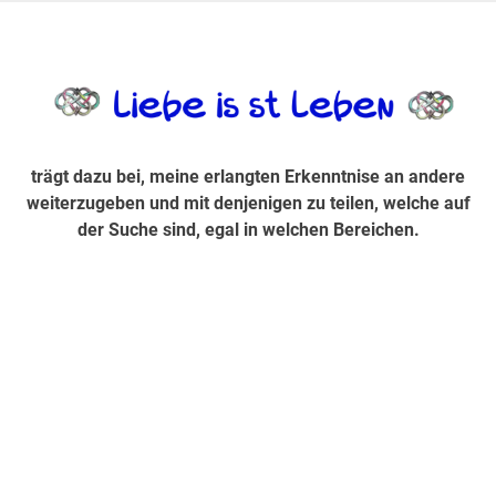
Zum
Inhalt
trägt dazu bei, diese mir erlangte Erkenntnis an andere
LiebeIsstLe
springen
weiterzugeben und mit denjenigen zu teilen, welche auf der
Suche sind, egal in welchen Bereichen.
trägt dazu bei, meine erlangten Erkenntnise an andere
weiterzugeben und mit denjenigen zu teilen, welche auf
der Suche sind, egal in welchen Bereichen.