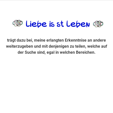
Zum
Inhalt
trägt dazu bei, diese mir erlangte Erkenntnis an andere
LiebeIsstLe
springen
weiterzugeben und mit denjenigen zu teilen, welche auf der
Suche sind, egal in welchen Bereichen.
trägt dazu bei, meine erlangten Erkenntnise an andere
weiterzugeben und mit denjenigen zu teilen, welche auf
der Suche sind, egal in welchen Bereichen.