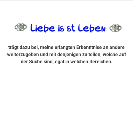
Zum
Inhalt
trägt dazu bei, diese mir erlangte Erkenntnis an andere
LiebeIsstLe
springen
weiterzugeben und mit denjenigen zu teilen, welche auf der
Suche sind, egal in welchen Bereichen.
trägt dazu bei, meine erlangten Erkenntnise an andere
weiterzugeben und mit denjenigen zu teilen, welche auf
der Suche sind, egal in welchen Bereichen.