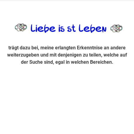
Zum
Inhalt
trägt dazu bei, diese mir erlangte Erkenntnis an andere
LiebeIsstLe
springen
weiterzugeben und mit denjenigen zu teilen, welche auf der
Suche sind, egal in welchen Bereichen.
trägt dazu bei, meine erlangten Erkenntnise an andere
weiterzugeben und mit denjenigen zu teilen, welche auf
der Suche sind, egal in welchen Bereichen.