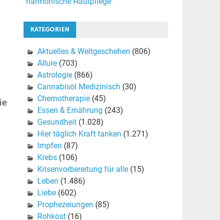
harmonische Hautpflege
KATEGORIEN
Aktuelles & Weltgeschehen
(806)
Allure
(703)
Astrologie
(866)
Cannabisöl Medizinisch
(30)
Chemotherapie
(45)
ie
Essen & Ernährung
(243)
Gesundheit
(1.028)
Hier täglich Kraft tanken
(1.271)
Impfen
(87)
n
Krebs
(106)
Krisenvorbereitung für alle
(15)
,
Leben
(1.486)
Liebe
(602)
Prophezeiungen
(85)
Rohkost
(16)