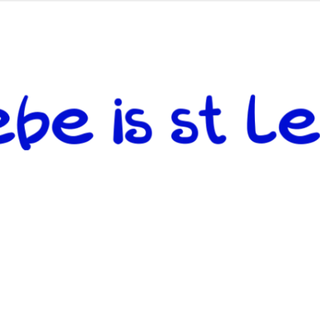
 andere weiterzugeben und mit denjenigen zu teilen, welche auf d