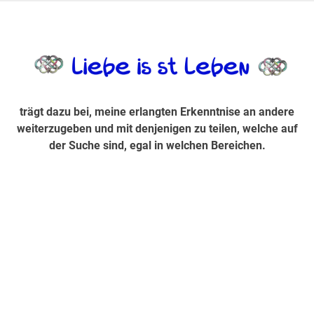
Zum
Inhalt
trägt dazu bei, diese mir erlangte Erkenntnis an andere
LiebeIsstLe
springen
weiterzugeben und mit denjenigen zu teilen, welche auf der
Suche sind, egal in welchen Bereichen.
trägt dazu bei, meine erlangten Erkenntnise an andere
weiterzugeben und mit denjenigen zu teilen, welche auf
der Suche sind, egal in welchen Bereichen.