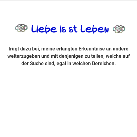
Zum
Inhalt
trägt dazu bei, diese mir erlangte Erkenntnis an andere
LiebeIsstLe
springen
weiterzugeben und mit denjenigen zu teilen, welche auf der
Suche sind, egal in welchen Bereichen.
trägt dazu bei, meine erlangten Erkenntnise an andere
weiterzugeben und mit denjenigen zu teilen, welche auf
der Suche sind, egal in welchen Bereichen.