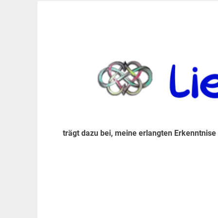
Zum
Inhalt
trägt dazu bei, diese mir erlangte Erkenntnis an
LiebeIsstLeben
springen
trägt dazu bei, meine erlangten Erkenntnise