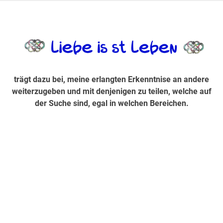
Zum
Inhalt
trägt dazu bei, diese mir erlangte Erkenntnis an andere
LiebeIsstLe
springen
weiterzugeben und mit denjenigen zu teilen, welche auf der
Suche sind, egal in welchen Bereichen.
trägt dazu bei, meine erlangten Erkenntnise an andere
weiterzugeben und mit denjenigen zu teilen, welche auf
der Suche sind, egal in welchen Bereichen.