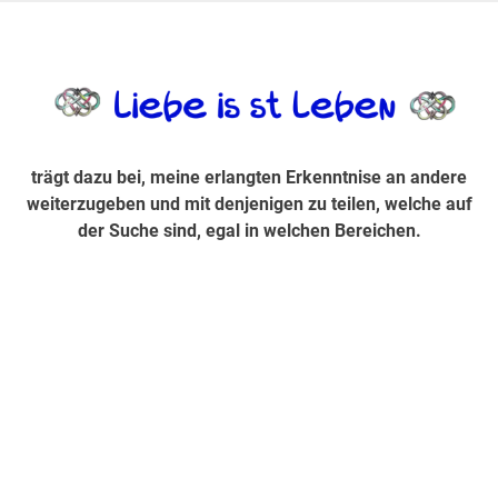
Zum
Inhalt
trägt dazu bei, diese mir erlangte Erkenntnis an andere
LiebeIsstLe
springen
weiterzugeben und mit denjenigen zu teilen, welche auf der
Suche sind, egal in welchen Bereichen.
trägt dazu bei, meine erlangten Erkenntnise an andere
weiterzugeben und mit denjenigen zu teilen, welche auf
der Suche sind, egal in welchen Bereichen.