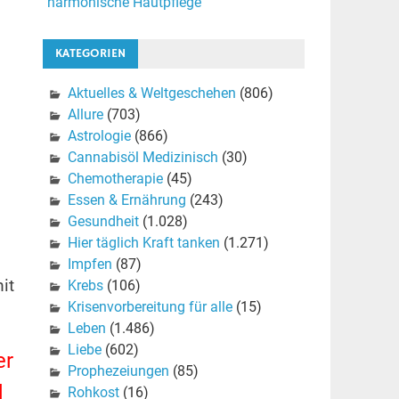
harmonische Hautpflege
KATEGORIEN
Aktuelles & Weltgeschehen
(806)
Allure
(703)
Astrologie
(866)
Cannabisöl Medizinisch
(30)
Chemotherapie
(45)
Essen & Ernährung
(243)
Gesundheit
(1.028)
Hier täglich Kraft tanken
(1.271)
Impfen
(87)
it
Krebs
(106)
Krisenvorbereitung für alle
(15)
Leben
(1.486)
Liebe
(602)
er
Prophezeiungen
(85)
d
Rohkost
(16)