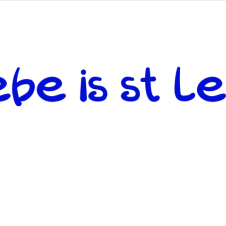
 andere weiterzugeben und mit denjenigen zu teilen, welche auf d