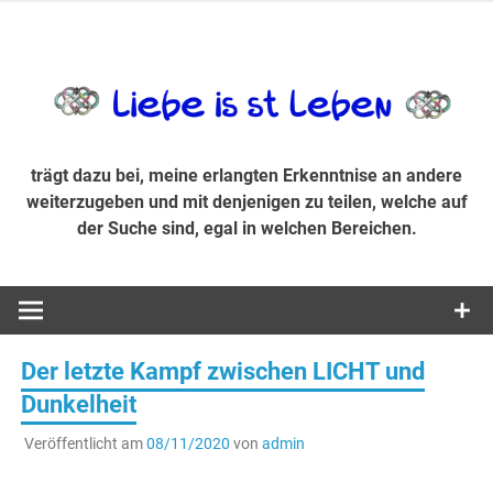
Zum
Inhalt
trägt dazu bei, diese mir erlangte Erkenntnis an andere
LiebeIsstLe
springen
weiterzugeben und mit denjenigen zu teilen, welche auf der
Suche sind, egal in welchen Bereichen.
trägt dazu bei, meine erlangten Erkenntnise an andere
weiterzugeben und mit denjenigen zu teilen, welche auf
der Suche sind, egal in welchen Bereichen.
Der letzte Kampf zwischen LICHT und
Dunkelheit
Veröffentlicht am
08/11/2020
von
admin