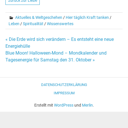
zurück zur Liebe
Aktuelles & Weltgeschehen
/
Hier täglich Kraft tanken
/
Leben
/
Spiritualität
/
Wissenswertes
« Die Erde wird sich verändern – Es entsteht eine neue
Beitrags-
Energiehülle
Blue Moon! Halloween-Mond – Mondkalender und
Navigation
Tagesenergie für Samstag den 31. Oktober »
DATENSCHUTZERKLÄRUNG
IMPRESSUM
Erstellt mit
WordPress
und
Merlin
.