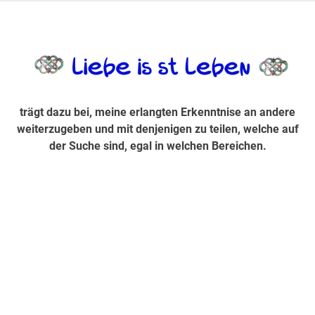
Zum
Inhalt
trägt dazu bei, diese mir erlangte Erkenntnis an andere
LiebeIsstLe
springen
weiterzugeben und mit denjenigen zu teilen, welche auf der
Suche sind, egal in welchen Bereichen.
trägt dazu bei, meine erlangten Erkenntnise an andere
weiterzugeben und mit denjenigen zu teilen, welche auf
der Suche sind, egal in welchen Bereichen.