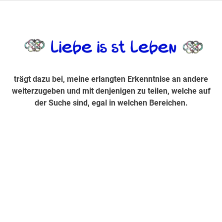
Zum
Inhalt
trägt dazu bei, diese mir erlangte Erkenntnis an andere
LiebeIsstLe
springen
weiterzugeben und mit denjenigen zu teilen, welche auf der
Suche sind, egal in welchen Bereichen.
trägt dazu bei, meine erlangten Erkenntnise an andere
weiterzugeben und mit denjenigen zu teilen, welche auf
der Suche sind, egal in welchen Bereichen.