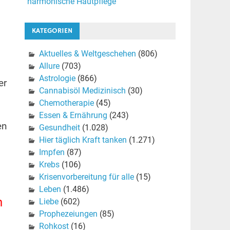
harmonische Hautpflege
KATEGORIEN
Aktuelles & Weltgeschehen
(806)
Allure
(703)
Astrologie
(866)
er
Cannabisöl Medizinisch
(30)
Chemotherapie
(45)
Essen & Ernährung
(243)
en
Gesundheit
(1.028)
Hier täglich Kraft tanken
(1.271)
Impfen
(87)
Krebs
(106)
Krisenvorbereitung für alle
(15)
Leben
(1.486)
n
Liebe
(602)
Prophezeiungen
(85)
Rohkost
(16)