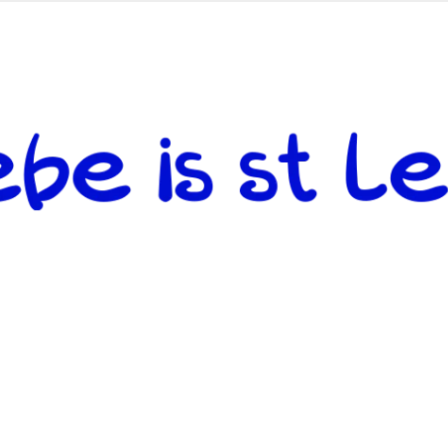
 andere weiterzugeben und mit denjenigen zu teilen, welche auf d