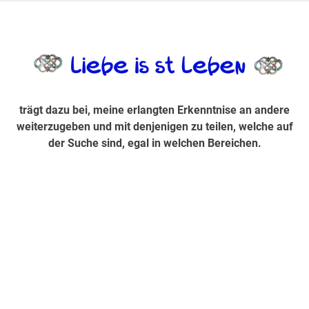
Zum
Inhalt
trägt dazu bei, diese mir erlangte Erkenntnis an andere
LiebeIsstLe
springen
weiterzugeben und mit denjenigen zu teilen, welche auf der
Suche sind, egal in welchen Bereichen.
trägt dazu bei, meine erlangten Erkenntnise an andere
weiterzugeben und mit denjenigen zu teilen, welche auf
der Suche sind, egal in welchen Bereichen.