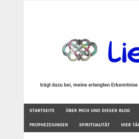
Zum
Inhalt
trägt dazu bei, diese mir erlangte Erkenntnis an
LiebeIsstLeben
springen
trägt dazu bei, meine erlangten Erkenntnise
STARTSEITE
ÜBER MICH UND DIESEN BLOG
PROPHEZEIUNGEN
SPIRITUALITÄT
HIER TÄ