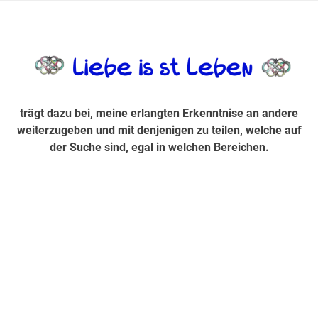
Zum
Inhalt
trägt dazu bei, diese mir erlangte Erkenntnis an andere
LiebeIsstLe
springen
weiterzugeben und mit denjenigen zu teilen, welche auf der
Suche sind, egal in welchen Bereichen.
trägt dazu bei, meine erlangten Erkenntnise an andere
weiterzugeben und mit denjenigen zu teilen, welche auf
der Suche sind, egal in welchen Bereichen.