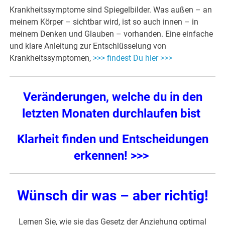
Krankheitssymptome sind Spiegelbilder. Was außen – an
meinem Körper – sichtbar wird, ist so auch innen – in
meinem Denken und Glauben – vorhanden. Eine einfache
und klare Anleitung zur Entschlüsselung von
Krankheitssymptomen,
>>> findest Du hier >>>
Veränderungen, welche du in den
letzten Monaten durchlaufen bist
Klarheit finden und Entscheidungen
erkennen! >>>
Wünsch dir was – aber richtig!
Lernen Sie, wie sie das Gesetz der Anziehung optimal