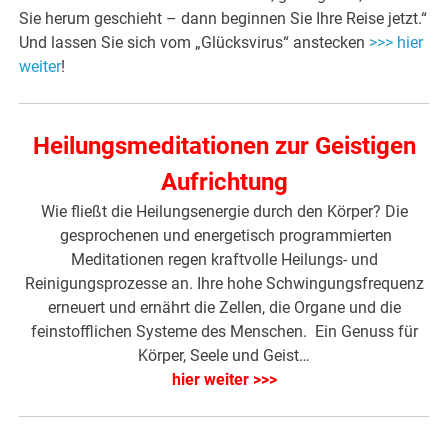
Sie herum geschieht – dann beginnen Sie Ihre Reise jetzt.“
Und lassen Sie sich vom „Glücksvirus“ anstecken
>>> hier
weiter
!
Heilungsmeditationen zur Geistigen
Aufrichtung
Wie fließt die Heilungsenergie durch den Körper? Die
gesprochenen und energetisch programmierten
Meditationen regen kraftvolle Heilungs- und
Reinigungsprozesse an. Ihre hohe Schwingungsfrequenz
erneuert und ernährt die Zellen, die Organe und die
feinstofflichen Systeme des Menschen. Ein Genuss für
Körper, Seele und Geist…
hier weiter >>>