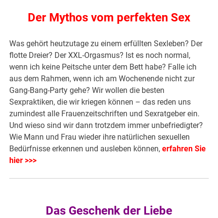
Der Mythos vom perfekten Sex
Was gehört heutzutage zu einem erfüllten Sexleben? Der
flotte Dreier? Der XXL-Orgasmus? Ist es noch normal,
wenn ich keine Peitsche unter dem Bett habe? Falle ich
aus dem Rahmen, wenn ich am Wochenende nicht zur
Gang-Bang-Party gehe? Wir wollen die besten
Sexpraktiken, die wir kriegen können – das reden uns
zumindest alle Frauenzeitschriften und Sexratgeber ein.
Und wieso sind wir dann trotzdem immer unbefriedigter?
Wie Mann und Frau wieder ihre natürlichen sexuellen
Bedürfnisse erkennen und ausleben können,
erfahren Sie
hier >>>
Das Geschenk der Liebe