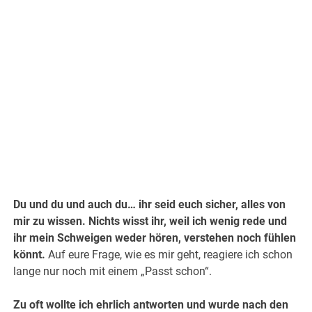
Du und du und auch du… ihr seid euch sicher, alles von
mir zu wissen. Nichts wisst ihr, weil ich wenig rede und
ihr mein Schweigen weder hören, verstehen noch fühlen
könnt.
Auf eure Frage, wie es mir geht, reagiere ich schon
lange nur noch mit einem „Passt schon“.
Zu oft wollte ich ehrlich antworten und wurde nach den