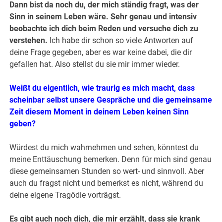
Dann bist da noch du, der mich ständig fragt, was der
Sinn in seinem Leben wäre. Sehr genau und intensiv
beobachte ich dich beim Reden und versuche dich zu
verstehen.
Ich habe dir schon so viele Antworten auf
deine Frage gegeben, aber es war keine dabei, die dir
gefallen hat. Also stellst du sie mir immer wieder.
Weißt du eigentlich, wie traurig es mich macht, dass
scheinbar selbst unsere Gespräche und die gemeinsame
Zeit diesem Moment in deinem Leben keinen Sinn
geben?
Würdest du mich wahrnehmen und sehen, könntest du
meine Enttäuschung bemerken. Denn für mich sind genau
diese gemeinsamen Stunden so wert- und sinnvoll. Aber
auch du fragst nicht und bemerkst es nicht, während du
deine eigene Tragödie vorträgst.
Es gibt auch noch dich, die mir erzählt, dass sie krank