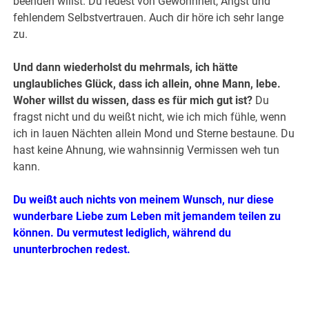
beenden willst. Du redest von Gewohnheit, Angst und
fehlendem Selbstvertrauen. Auch dir höre ich sehr lange
zu.
Und dann wiederholst du mehrmals, ich hätte
unglaubliches Glück, dass ich allein, ohne Mann, lebe.
Woher willst du wissen, dass es für mich gut ist?
Du
fragst nicht und du weißt nicht, wie ich mich fühle, wenn
ich in lauen Nächten allein Mond und Sterne bestaune. Du
hast keine Ahnung, wie wahnsinnig Vermissen weh tun
kann.
Du weißt auch nichts von meinem Wunsch, nur diese
wunderbare Liebe zum Leben mit jemandem teilen zu
können. Du vermutest lediglich, während du
ununterbrochen redest.