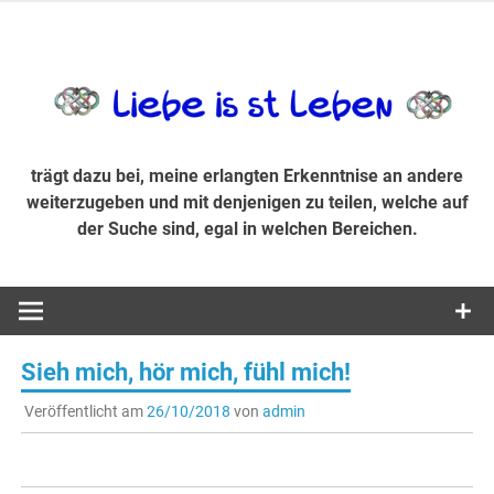
Zum
Inhalt
trägt dazu bei, diese mir erlangte Erkenntnis an andere
LiebeIsstLe
springen
weiterzugeben und mit denjenigen zu teilen, welche auf der
Suche sind, egal in welchen Bereichen.
trägt dazu bei, meine erlangten Erkenntnise an andere
weiterzugeben und mit denjenigen zu teilen, welche auf
der Suche sind, egal in welchen Bereichen.
Sieh mich, hör mich, fühl mich!
Veröffentlicht am
26/10/2018
von
admin