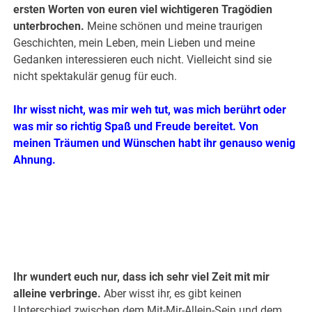
ersten Worten von euren viel wichtigeren Tragödien
unterbrochen.
Meine schönen und meine traurigen
Geschichten, mein Leben, mein Lieben und meine
Gedanken interessieren euch nicht. Vielleicht sind sie
nicht spektakulär genug für euch.
Ihr wisst nicht, was mir weh tut, was mich berührt oder
was mir so richtig Spaß und Freude bereitet. Von
meinen Träumen und Wünschen habt ihr genauso wenig
Ahnung.
.
.
Ihr wundert euch nur, dass ich sehr viel Zeit mit mir
alleine verbringe.
Aber wisst ihr, es gibt keinen
Unterschied zwischen dem Mit-Mir-Allein-Sein und dem