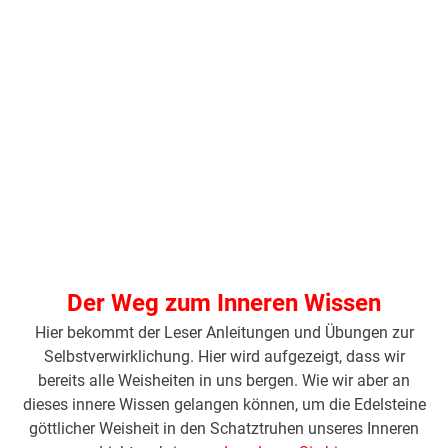
Der Weg zum Inneren Wissen
Hier bekommt der Leser Anleitungen und Übungen zur
Selbstverwirklichung. Hier wird aufgezeigt, dass wir
bereits alle Weisheiten in uns bergen. Wie wir aber an
dieses innere Wissen gelangen können, um die Edelsteine
göttlicher Weisheit in den Schatztruhen unseres Inneren