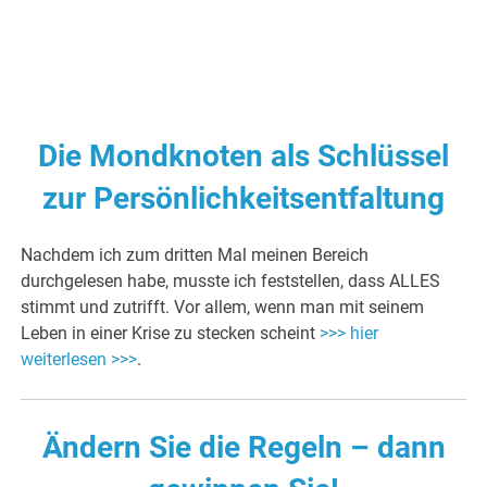
Die Mondknoten als Schlüssel
zur Persönlichkeitsentfaltung
Nachdem ich zum dritten Mal meinen Bereich
durchgelesen habe, musste ich feststellen, dass ALLES
stimmt und zutrifft. Vor allem, wenn man mit seinem
Leben in einer Krise zu stecken scheint
>>> hier
weiterlesen >>>
.
Ändern Sie die Regeln – dann