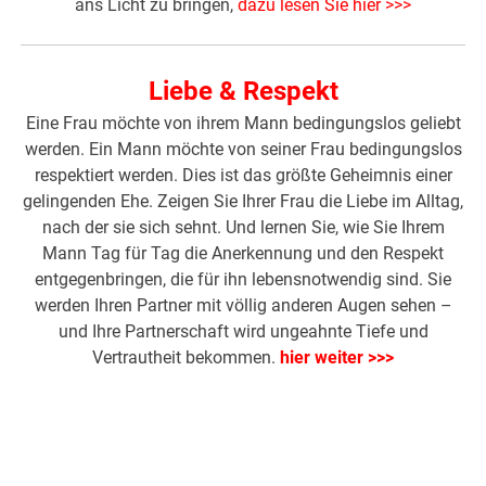
ans Licht zu bringen,
dazu lesen Sie hier >>>
Liebe & Respekt
Eine Frau möchte von ihrem Mann bedingungslos geliebt
werden. Ein Mann möchte von seiner Frau bedingungslos
respektiert werden. Dies ist das größte Geheimnis einer
gelingenden Ehe. Zeigen Sie Ihrer Frau die Liebe im Alltag,
nach der sie sich sehnt. Und lernen Sie, wie Sie Ihrem
Mann Tag für Tag die Anerkennung und den Respekt
entgegenbringen, die für ihn lebensnotwendig sind. Sie
werden Ihren Partner mit völlig anderen Augen sehen –
und Ihre Partnerschaft wird ungeahnte Tiefe und
Vertrautheit bekommen.
hier weiter >>>