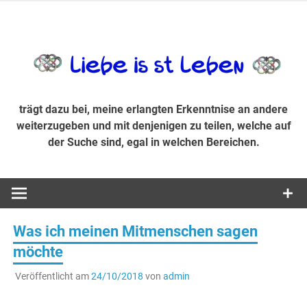
Zum
Inhalt
trägt dazu bei, diese mir erlangte Erkenntnis an andere
LiebeIsstLe
springen
weiterzugeben und mit denjenigen zu teilen, welche auf der
Suche sind, egal in welchen Bereichen.
trägt dazu bei, meine erlangten Erkenntnise an andere
weiterzugeben und mit denjenigen zu teilen, welche auf
der Suche sind, egal in welchen Bereichen.
Was ich meinen Mitmenschen sagen
möchte
Veröffentlicht am
24/10/2018
von
admin