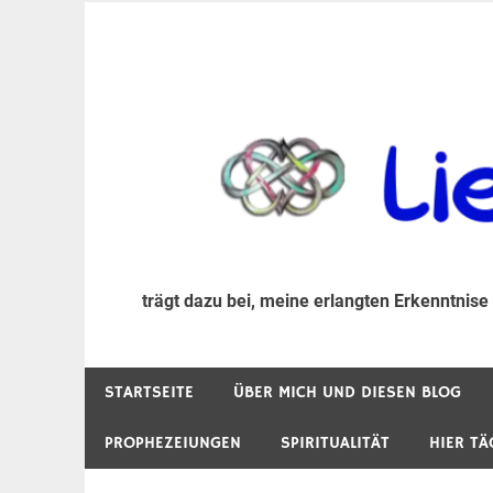
Zum
Inhalt
trägt dazu bei, diese mir erlangte Erkenntnis an
LiebeIsstLeben
springen
trägt dazu bei, meine erlangten Erkenntnise
STARTSEITE
ÜBER MICH UND DIESEN BLOG
PROPHEZEIUNGEN
SPIRITUALITÄT
HIER TÄ