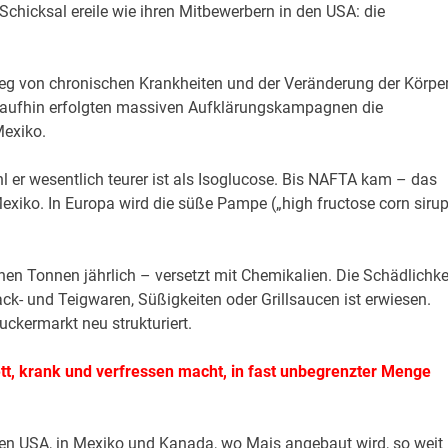
Schicksal ereile wie ihren Mitbewerbern in den USA: die
g von chronischen Krankheiten und der Veränderung der Körper
daraufhin erfolgten massiven Aufklärungskampagnen die
Mexiko.
l er wesentlich teurer ist als Isoglucose. Bis NAFTA kam – das
ko. In Europa wird die süße Pampe („high fructose corn sirup
nen Tonnen jährlich – versetzt mit Chemikalien. Die Schädlichke
ack- und Teigwaren, Süßigkeiten oder Grillsaucen ist erwiesen.
ckermarkt neu strukturiert.
ett, krank und verfressen macht, in fast unbegrenzter Menge
den USA, in Mexiko und Kanada, wo Mais angebaut wird, so weit