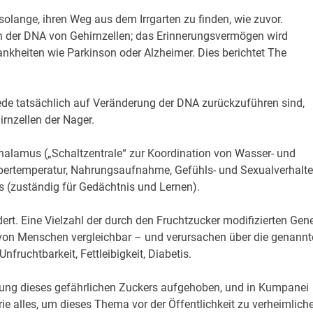
solange, ihren Weg aus dem Irrgarten zu finden, wie zuvor.
n der DNA von Gehirnzellen; das Erinnerungsvermögen wird
ankheiten wie Parkinson oder Alzheimer. Dies berichtet The
ede tatsächlich auf Veränderung der DNA zurückzuführen sind,
rnzellen der Nager.
thalamus („Schaltzentrale“ zur Koordination von Wasser- und
rpertemperatur, Nahrungsaufnahme, Gefühls- und Sexualverhalt
(zuständig für Gedächtnis und Lernen).
ert. Eine Vielzahl der durch den Fruchtzucker modifizierten Gen
von Menschen vergleichbar – und verursachen über die genannt
fruchtbarkeit, Fettleibigkeit, Diabetis.
nkung dieses gefährlichen Zuckers aufgehoben, und in Kumpanei
ie alles, um dieses Thema vor der Öffentlichkeit zu verheimlich