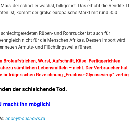
is, der schneller wächst, billiger ist. Das erhöht die Rendite. 
eraten ist, kommt der große europäische Markt mit rund 350
 schlechtgeredeten Rüben- und Rohrzucker ist auch für
wenngleich nicht für die Menschen Afrikas. Dessen Import wird
er neuen Armuts- und Flüchtlingswelle führen.
 Brotaufstrichen, Wurst, Aufschnitt, Käse, Fertiggerichten,
hezu sämtlichen Lebensmitteln – nicht. Der Verbraucher hat
e betrügerischen Bezeichnung „Fructose-Glycosesirup“ verbirg
nden der schleichende Tod.
U macht ihn möglich!
le:
anonymousnews.ru