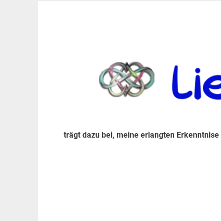
Zum
Inhalt
trägt dazu bei, diese mir erlangte Erkenntnis an
LiebeIsstLeben
springen
trägt dazu bei, meine erlangten Erkenntnise