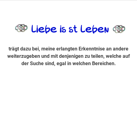
Zum
Inhalt
trägt dazu bei, diese mir erlangte Erkenntnis an andere
LiebeIsstLe
springen
weiterzugeben und mit denjenigen zu teilen, welche auf der
Suche sind, egal in welchen Bereichen.
trägt dazu bei, meine erlangten Erkenntnise an andere
weiterzugeben und mit denjenigen zu teilen, welche auf
der Suche sind, egal in welchen Bereichen.