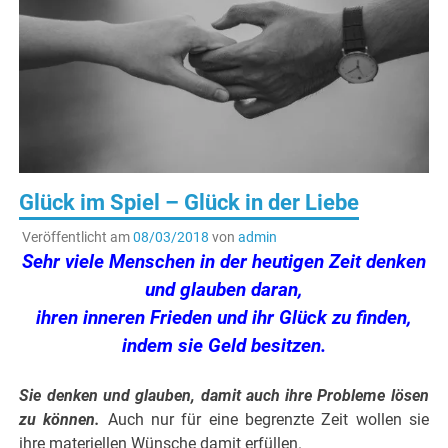
Glück im Spiel – Glück in der Liebe
Veröffentlicht am
08/03/2018
von
admin
Sehr viele Menschen in der heutigen Zeit den­ken
und glauben daran,
ihren inneren Frieden und ihr Glück zu finden,
indem sie Geld besitzen.
.
Sie denken und glauben, damit auch ihre Probleme lösen
zu können.
Auch nur für eine begrenzte Zeit wollen sie
ihre materiellen Wünsche damit erfüllen.