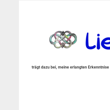
Zum
Inhalt
trägt dazu bei, diese mir erlangte Erkenntnis an
LiebeIsstLeben
springen
trägt dazu bei, meine erlangten Erkenntnise