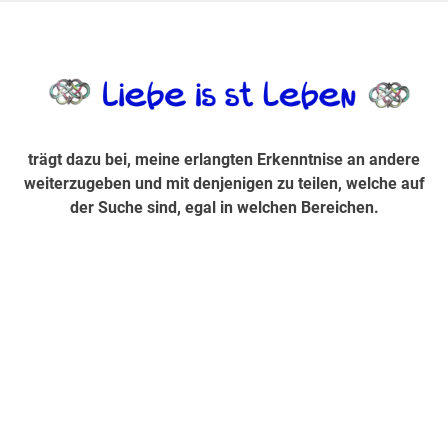
Zum
Inhalt
trägt dazu bei, diese mir erlangte Erkenntnis an andere
LiebeIsstLe
springen
weiterzugeben und mit denjenigen zu teilen, welche auf der
Suche sind, egal in welchen Bereichen.
trägt dazu bei, meine erlangten Erkenntnise an andere
weiterzugeben und mit denjenigen zu teilen, welche auf
der Suche sind, egal in welchen Bereichen.