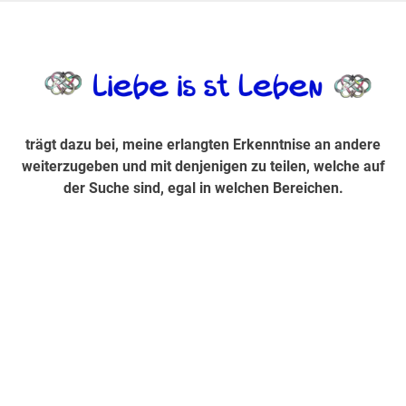
Zum
Inhalt
trägt dazu bei, diese mir erlangte Erkenntnis an andere
LiebeIsstLe
springen
weiterzugeben und mit denjenigen zu teilen, welche auf der
Suche sind, egal in welchen Bereichen.
trägt dazu bei, meine erlangten Erkenntnise an andere
weiterzugeben und mit denjenigen zu teilen, welche auf
der Suche sind, egal in welchen Bereichen.