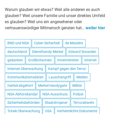
Warum glauben wir etwas? Weil alle anderen es auch
glauben? Weil unsere Familie und unser direktes Umfeld
es glauben? Weil uns ein angesehener oder
vertrauenswürdiger Mitmensch geraten hat…
weiter hier
BND und NSA
Cyber-Sicherheit
de Maizière
deutschland
Diensthandy Merkel
Edward Snowden
gedanken
Großbritannien
Innenminister
Internet
Internet-Überwachung
Kampf gegen den Terror
Kommunikationsdaten
Lauschangriff
Medien
merkel abgehört
Merkel Handygate
Militär
NSA-Abhörskandal
NSA-Ausschuss
Polizei
Sicherheitsbehörden
Staatstrojaner
Terrorabwehr
Totale Überwachung
USA
Verheimlichte Dokumente