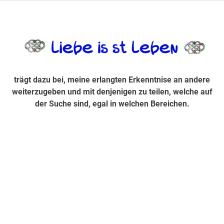
Zum
Inhalt
trägt dazu bei, diese mir erlangte Erkenntnis an andere
LiebeIsstLe
springen
weiterzugeben und mit denjenigen zu teilen, welche auf der
Suche sind, egal in welchen Bereichen.
trägt dazu bei, meine erlangten Erkenntnise an andere
weiterzugeben und mit denjenigen zu teilen, welche auf
der Suche sind, egal in welchen Bereichen.