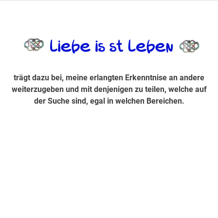
Zum
Inhalt
trägt dazu bei, diese mir erlangte Erkenntnis an andere
LiebeIsstLe
springen
weiterzugeben und mit denjenigen zu teilen, welche auf der
Suche sind, egal in welchen Bereichen.
trägt dazu bei, meine erlangten Erkenntnise an andere
weiterzugeben und mit denjenigen zu teilen, welche auf
der Suche sind, egal in welchen Bereichen.