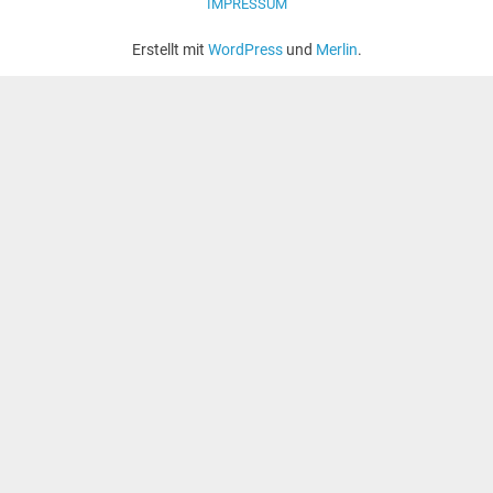
IMPRESSUM
Erstellt mit
WordPress
und
Merlin
.