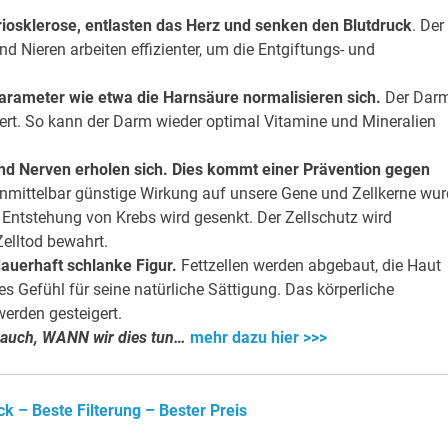
iosklerose, entlasten das Herz und senken den Blutdruck
. Der
d Nieren arbeiten effizienter, um die Entgiftungs- und
parameter wie etwa die Harnsäure normalisieren sich.
Der Dar
ert. So kann der Darm wieder optimal Vitamine und Mineralien
und Nerven erholen sich. Dies kommt einer Prävention gegen
unmittelbar günstige Wirkung auf unsere Gene und Zellkerne wu
 Entstehung von Krebs wird gesenkt. Der Zellschutz wird
Zelltod bewahrt.
auerhaft schlanke Figur.
Fettzellen werden abgebaut, die Haut
s Gefühl für seine natürliche Sättigung. Das körperliche
werden gesteigert.
rn auch, WANN wir dies tun…
mehr dazu hier >>>
 – Beste Filterung – Bester Preis