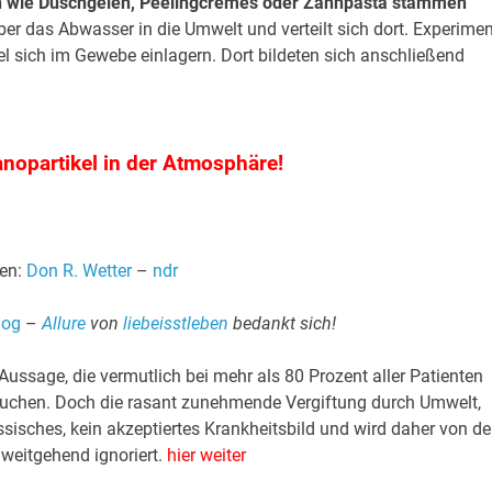
en wie Duschgelen, Peelingcremes oder Zahnpasta stammen
r das Abwasser in die Umwelt und verteilt sich dort. Experime
l sich im Gewebe einlagern. Dort bildeten sich anschließend
anopartikel in der Atmosphäre!
len:
Don R. Wetter
–
ndr
log
–
Allure
von
liebeisstleben
bedankt sich!
Aussage, die vermutlich bei mehr als 80 Prozent aller Patienten
aufsuchen. Doch die rasant zunehmende Vergiftung durch Umwelt,
ssisches, kein akzeptiertes Krankheitsbild und wird daher von de
weitgehend ignoriert.
hier weiter