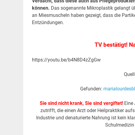
Verdacht, dass diese auch aus Pflegeprodukt
können.
Das sogenannte Mikroplastik gelangt übe
an Miesmuscheln haben gezeigt, dass die Partike
Entzündungen.
.
TV bestätigt! N
https://youtu.be/b4N8D4zZgGw
Quel
Gefunden:
marialourdesb
Sie sind nicht krank, Sie sind vergiftet!
Eine 
zutrifft, die einen Arzt oder Heilpraktiker 
Industrie und denaturierte Nahrung ist kein kla
Schulmedizin 