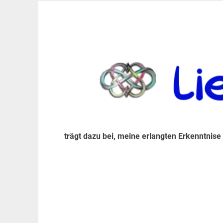
Zum
Inhalt
trägt dazu bei, diese mir erlangte Erkenntnis an
LiebeIsstLeben
springen
trägt dazu bei, meine erlangten Erkenntnise