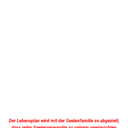
.
.
Der Lebensplan wird mit der Seelenfamilie so abgezielt,
dass jeder Seelenverwandte zu seinem gewünschten