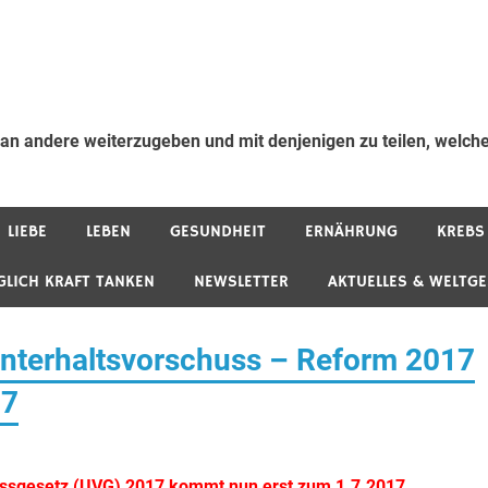
 an andere weiterzugeben und mit denjenigen zu teilen, welche
LIEBE
LEBEN
GESUNDHEIT
ERNÄHRUNG
KREBS
GLICH KRAFT TANKEN
NEWSLETTER
AKTUELLES & WELTG
 Unterhaltsvorschuss – Reform 2017
17
ssgesetz (UVG) 2017 kommt nun erst zum 1.7.2017.