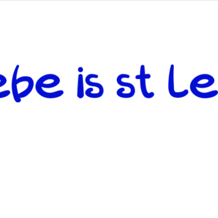
 andere weiterzugeben und mit denjenigen zu teilen, welche auf d