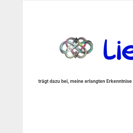
Zum
Inhalt
trägt dazu bei, diese mir erlangte Erkenntnis an
LiebeIsstLeben
springen
trägt dazu bei, meine erlangten Erkenntnise