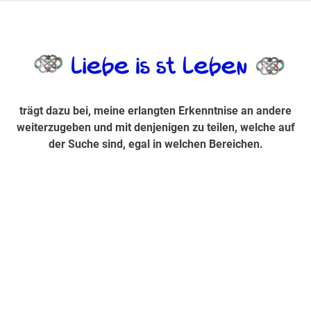
Zum
Inhalt
trägt dazu bei, diese mir erlangte Erkenntnis an andere
LiebeIsstLe
springen
weiterzugeben und mit denjenigen zu teilen, welche auf der
Suche sind, egal in welchen Bereichen.
trägt dazu bei, meine erlangten Erkenntnise an andere
weiterzugeben und mit denjenigen zu teilen, welche auf
der Suche sind, egal in welchen Bereichen.