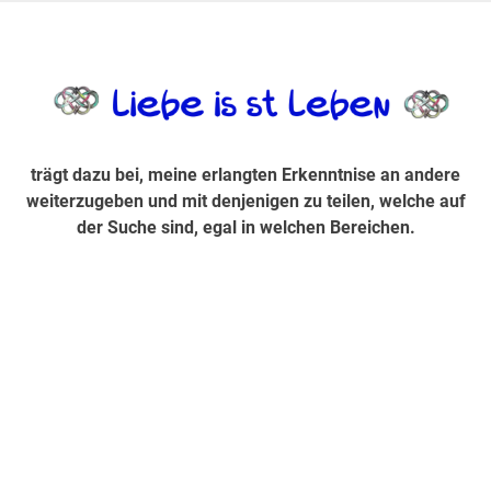
Zum
Inhalt
trägt dazu bei, diese mir erlangte Erkenntnis an andere
LiebeIsstLe
springen
weiterzugeben und mit denjenigen zu teilen, welche auf der
Suche sind, egal in welchen Bereichen.
trägt dazu bei, meine erlangten Erkenntnise an andere
weiterzugeben und mit denjenigen zu teilen, welche auf
der Suche sind, egal in welchen Bereichen.