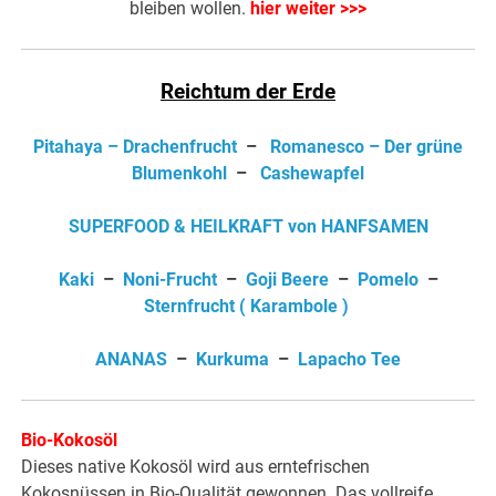
bleiben wollen.
hier weiter >>>
Reichtum der Erde
Pitahaya – Drachenfrucht
–
Romanesco – Der grüne
Blumenkohl
–
Cashewapfel
SUPERFOOD & HEILKRAFT von HANFSAMEN
Kaki
–
Noni-Frucht
–
Goji Beere
–
Pomelo
–
Sternfrucht ( Karambole )
ANANAS
–
Kurkuma
–
Lapacho Tee
Bio-Kokosöl
Dieses native Kokosöl wird aus erntefrischen
Kokosnüssen in Bio-Qualität gewonnen. Das vollreife