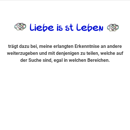
Zum
Inhalt
trägt dazu bei, diese mir erlangte Erkenntnis an andere
LiebeIsstLe
springen
weiterzugeben und mit denjenigen zu teilen, welche auf der
Suche sind, egal in welchen Bereichen.
trägt dazu bei, meine erlangten Erkenntnise an andere
weiterzugeben und mit denjenigen zu teilen, welche auf
der Suche sind, egal in welchen Bereichen.