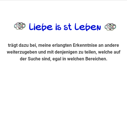
Zum
Inhalt
trägt dazu bei, diese mir erlangte Erkenntnis an andere
LiebeIsstLe
springen
weiterzugeben und mit denjenigen zu teilen, welche auf der
Suche sind, egal in welchen Bereichen.
trägt dazu bei, meine erlangten Erkenntnise an andere
weiterzugeben und mit denjenigen zu teilen, welche auf
der Suche sind, egal in welchen Bereichen.