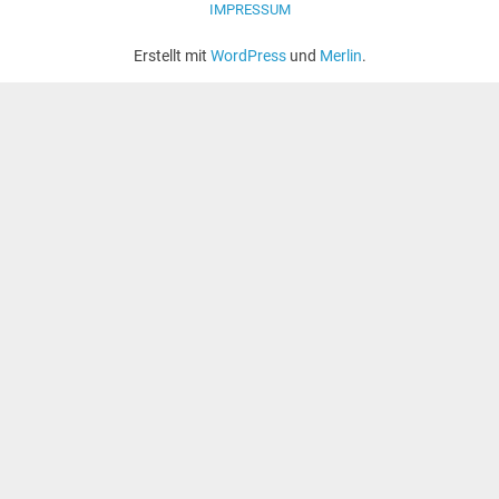
IMPRESSUM
Erstellt mit
WordPress
und
Merlin
.