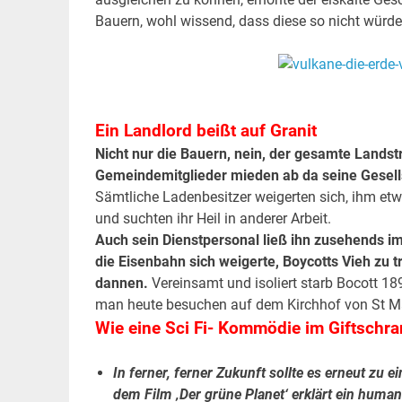
Bauern, wohl wissend, dass diese so nicht würd
.
.
Ein Landlord beißt auf Granit
Nicht nur die Bauern, nein, der gesamte Landst
Gemeindemitglieder mieden ab da seine Gesell
Sämtliche Ladenbesitzer weigerten sich, ihm et
und suchten ihr Heil in anderer Arbeit.
Auch sein Dienstpersonal ließ ihn zusehends im 
die Eisenbahn sich weigerte, Boycotts Vieh zu t
dannen.
Vereinsamt und isoliert starb Bocott 189
man heute besuchen auf dem Kirchhof von St Mary
Wie eine Sci Fi- Kommödie im Giftschra
In ferner, ferner Zukunft sollte es erneut z
dem Film ‚Der grüne Planet‘ erklärt ein huma