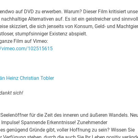
irgendwo auf DVD zu erwerben. Warum? Dieser Film kritisiert unse
nachhaltige Alternativen auf. Es ist ein geistreicher und sinnvol
ise skizziert, die sich jenseits von Konsum, Geld- und Machtgier
loser, stumpfsinniger Existenz abspielt.
ganze Film auf Vimeo:
://vimeo.com/102515615
än Heinz Christian Tobler
dankt sich!
R Seelenöffner für die Zeit des inneren und äußeren Wandels. Ne
 Impulse! Spannende Erkenntnisse! Zunehmender
s genügend Gründe gibt, voller Hoffnung zu sein? Wissen Sie
r Verfügung stehen, durch die auch Sie Ihr Leben positiv veränd