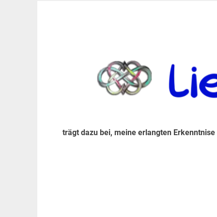
Zum
Inhalt
trägt dazu bei, diese mir erlangte Erkenntnis an
LiebeIsstLeben
springen
trägt dazu bei, meine erlangten Erkenntnise