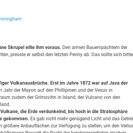
ne Skrupel eilte ihm voraus.
Den armen Bauernpächtern der
en, presste er selbst den letzten Penny ab. Das sollte sich bitte
iger Vulkanausbrüche. Erst im Jahre 1872 war auf Java der
n Jahr der Mayon auf den Phillipinen und der Vesuv in
aum zudem der Grímsvötn in Island, der Vulcano von den
sland.
Vulkane, die Erde verdunkelnd, bis hoch in die Stratosphäre
ode gekommen.
Es gab nicht mehr genügend Licht und das Getre
n größere Anbauflächen zur Verfügung zu stellen, um den Verlus
schäftsmann Boycott die Pacht der herabgewürdigten irischen