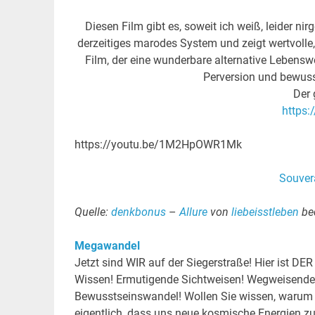
Diesen Film gibt es, soweit ich weiß, leider n
derzeitiges marodes System und zeigt wertvolle, 
Film, der eine wunderbare alternative Lebenswe
Perversion und bewusst
Der 
https
https://youtu.be/1M2HpOWR1Mk
Souver
Quelle:
denkbonus
–
Allure
von
liebeisstleben
be
Megawandel
Jetzt sind WIR auf der Siegerstraße! Hier ist DE
Wissen! Ermutigende Sichtweisen! Wegweisende
Bewusstseinswandel! Wollen Sie wissen, warum e
eigentlich, dass uns neue kosmische Energien zu