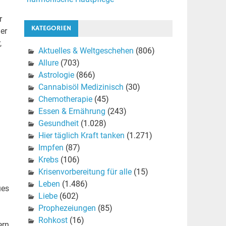
r
KATEGORIEN
ler
,
Aktuelles & Weltgeschehen
(806)
Allure
(703)
Astrologie
(866)
Cannabisöl Medizinisch
(30)
Chemotherapie
(45)
Essen & Ernährung
(243)
Gesundheit
(1.028)
Hier täglich Kraft tanken
(1.271)
Impfen
(87)
Krebs
(106)
Krisenvorbereitung für alle
(15)
Leben
(1.486)
ues
Liebe
(602)
Prophezeiungen
(85)
Rohkost
(16)
ern