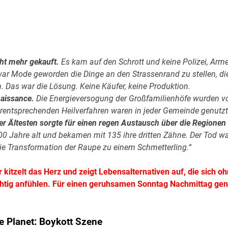
cht mehr gekauft.
Es kam auf den Schrott und keine Polizei, Arm
war Mode geworden die Dinge an den Strassenrand zu stellen, di
. Das war die Lösung. Keine Käufer, keine Produktion.
aissance.
Die Energieversogung der Großfamilienhöfe wurden v
rentsprechenden Heilverfahren waren in jeder Gemeinde genutzt
r Ältesten sorgte für einen regen Austausch über die Regionen
 Jahre alt und bekamen mit 135 ihre dritten Zähne. Der Tod w
die Transformation der Raupe zu einem Schmetterling.“
r kitzelt das Herz und zeigt Lebensalternativen auf, die sich o
richtig anfühlen. Für einen geruhsamen Sonntag Nachmittag ge
e Planet: Boykott Szene