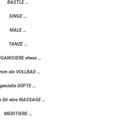
BASTLE …
SINGE …
MALE …
TANZE …
GANISIERE etwas …
imm ein VOLLBAD …
genieße DÜFTE …
n Dir eine MASSAGE …
MEDITIERE …
.