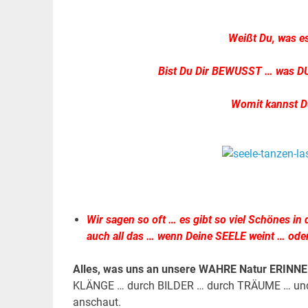
.
Weißt Du, was es
Bist Du Dir BEWUSST … was DU 
Womit kannst D
.
.
Wir sagen so oft … es gibt so viel Schönes 
auch all das … wenn Deine SEELE weint … oder
Alles, was uns an unsere WAHRE Natur ERINN
KLÄNGE … durch BILDER … durch TRÄUME … und ich
anschaut.