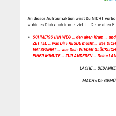
.
An dieser Aufräumaktion wirst Du NICHT vorb
wohin es Dich auch immer zieht … Deine alten
SCHMEISS IHN WEG … den alten Kram … und s
ZETTEL … was Dir FREUDE macht …
was DICH
ENTSPANNT … was Dich WIEDER GLÜCKLICH ma
EINER MINUTE … ZUR ANDEREN … Deine LAUN
LACHE … BEDANKE D
MACH’s Dir GEMÜ