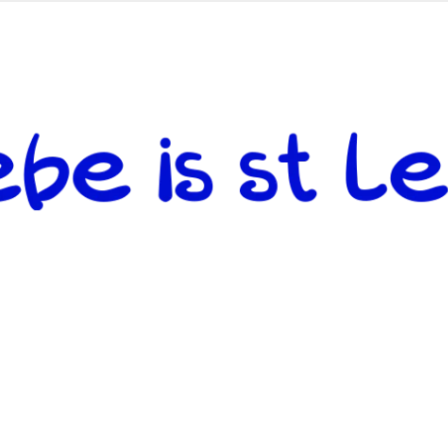
 andere weiterzugeben und mit denjenigen zu teilen, welche auf d