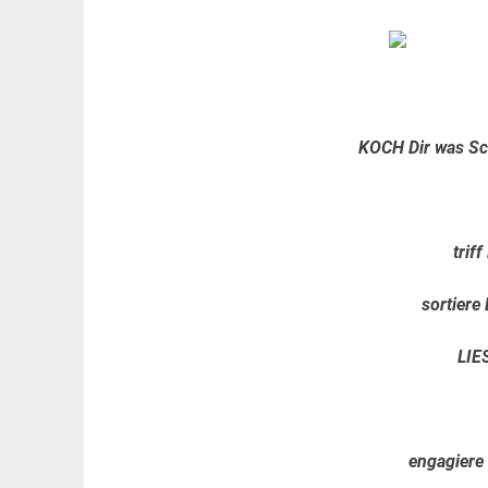
KOCH Dir was Sc
trif
sortier
LIE
engagiere