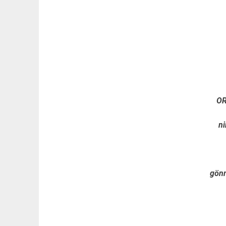
OR
n
gön