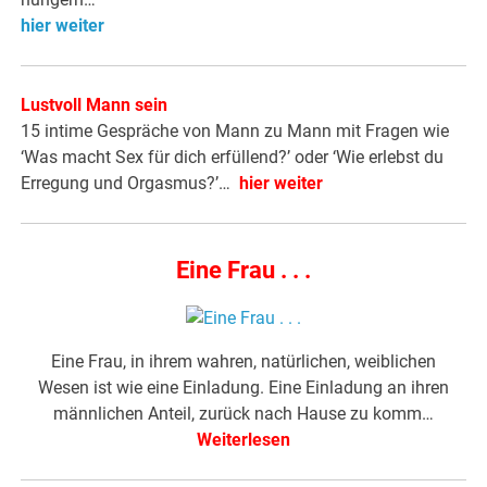
hier weiter
Lustvoll Mann sein
15 intime Gespräche von Mann zu Mann mit Fragen wie
‘Was macht Sex für dich erfüllend?’ oder ‘Wie erlebst du
Erregung und Orgasmus?’…
hier weiter
Eine Frau . . .
Eine Frau, in ihrem wahren, natürlichen, weiblichen
Wesen ist wie eine Einladung. Eine Einladung an ihren
männlichen Anteil, zurück nach Hause zu komm…
Weiterlesen