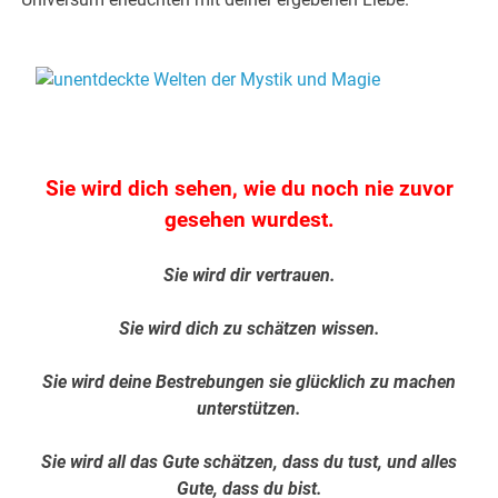
.
.
Sie wird dich sehen, wie du noch nie zuvor
gesehen wurdest.
Sie wird dir vertrauen.
Sie wird dich zu schätzen wissen.
Sie wird deine Bestrebungen sie glücklich zu machen
unterstützen.
Sie wird all das Gute schätzen, dass du tust, und alles
Gute, dass du bist.