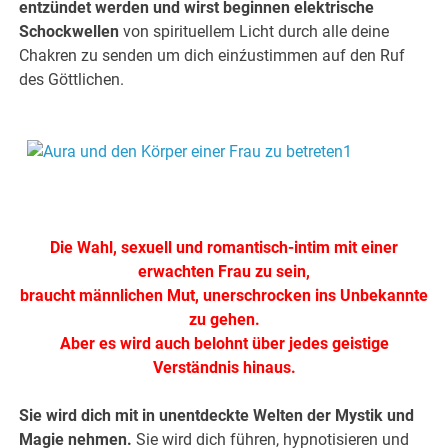
entzündet werden und wirst beginnen elektrische
Schockwellen
von spirituellem Licht durch alle deine
Chakren zu senden um dich einźustimmen auf den Ruf
des Göttlichen.
.
.
Die Wahl, sexuell und romantisch-intim mit einer
erwachten Frau zu sein,
braucht männlichen Mut, unerschrocken ins Unbekannte
zu gehen.
Aber es wird auch belohnt über jedes geistige
Verständnis hinaus.
Sie wird dich mit in unentdeckte Welten der Mystik und
Magie nehmen.
Sie wird dich führen, hypnotisieren und