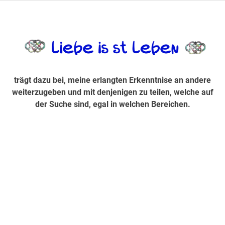
Zum
Inhalt
trägt dazu bei, diese mir erlangte Erkenntnis an andere
LiebeIsstLe
springen
weiterzugeben und mit denjenigen zu teilen, welche auf der
Suche sind, egal in welchen Bereichen.
trägt dazu bei, meine erlangten Erkenntnise an andere
weiterzugeben und mit denjenigen zu teilen, welche auf
der Suche sind, egal in welchen Bereichen.