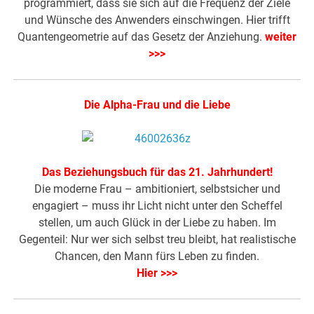
programmiert, dass sie sich auf die Frequenz der Ziele
und Wünsche des Anwenders einschwingen. Hier trifft
Quantengeometrie auf das Gesetz der Anziehung.
weiter
>>>
Die Alpha-Frau und die Liebe
Das Beziehungsbuch für das 21. Jahrhundert!
Die moderne Frau – ambitioniert, selbstsicher und
engagiert – muss ihr Licht nicht unter den Scheffel
stellen, um auch Glück in der Liebe zu haben. Im
Gegenteil: Nur wer sich selbst treu bleibt, hat realistische
Chancen, den Mann fürs Leben zu finden.
Hier >>>