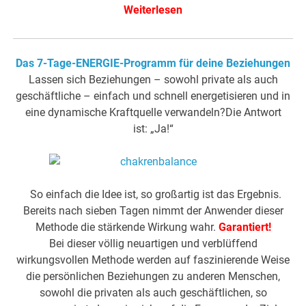
Weiterlesen
Das 7-Tage-ENERGIE-Programm für deine Beziehungen
Lassen sich Beziehungen – sowohl private als auch
geschäftliche – einfach und schnell energetisieren und in
eine dynamische Kraftquelle verwandeln?Die Antwort
ist: „Ja!“
So einfach die Idee ist, so großartig ist das Ergebnis.
Bereits nach sieben Tagen nimmt der Anwender dieser
Methode die stärkende Wirkung wahr.
Garantiert!
Bei dieser völlig neuartigen und verblüffend
wirkungsvollen Methode werden auf faszinierende Weise
die persönlichen Beziehungen zu anderen Menschen,
sowohl die privaten als auch geschäftlichen, so