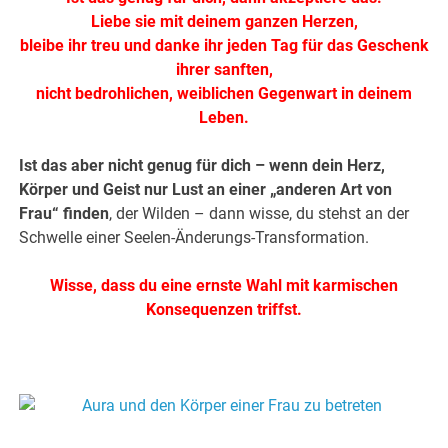
Liebe sie mit deinem ganzen Herzen,
bleibe ihr treu und danke ihr jeden Tag für das Geschenk
ihrer sanften,
nicht bedrohlichen, weiblichen Gegenwart in deinem
Leben.
Ist das aber nicht genug für dich – wenn dein Herz,
Körper und Geist nur Lust an einer „anderen Art von
Frau“ finden
, der Wilden – dann wisse, du stehst an der
Schwelle einer Seelen-Änderungs-Transformation.
Wisse, dass du eine ernste Wahl mit karmischen
Konsequenzen triffst.
.