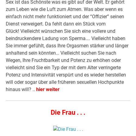
Sex ist das Schönste was es gibt auf der Welt. Er gehört
zum Leben wie die Luft zum Atmen. Was aber wenn es
einfach nicht mehr funktioniert und der “Offizier” seinen
Dienst verweigert. Da fehlt dann ein Stück vom
Glück! Vielleicht wünschen Sie sich eine vollere und
beindruckendere Ladung von Sperma…. Vielleicht haben
Sie immer gefühlt, dass Ihre Orgasmen stärker und länger
anhaltend sein könnten… Vielleicht suchen Sie nach
Wegen, Ihre Fruchtbarkeit und Potenz zu erhöhen oder
vielleicht sind Sie ein Typ der mit dem Alter verringerte
Potenz und Intensivität verspürt und es wieder herstellen
will oder sogar über alle früheren sexuellen Hochpunkte
hinaus will? ..
hier weiter
Die Frau . . .