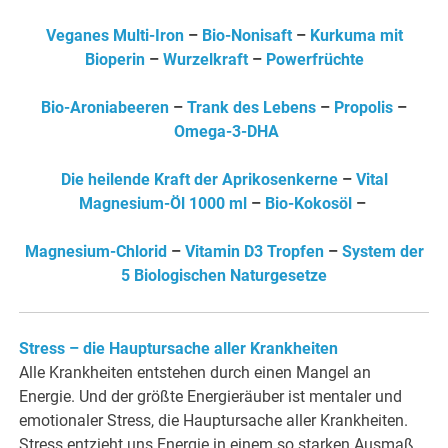
Veganes Multi-Iron
–
Bio-Nonisaft
–
Kurkuma mit
Bioperin
–
Wurzelkraft
–
Powerfrüchte
Bio-Aroniabeeren
–
Trank des Lebens
–
Propolis
–
Omega-3-DHA
Die heilende Kraft der Aprikosenkerne
–
Vital
Magnesium-Öl 1000 ml
–
Bio-Kokosöl
–
Magnesium-Chlorid
–
Vitamin D3 Tropfen
–
System der
5 Biologischen Naturgesetze
Stress – die Hauptursache aller Krankheiten
Alle Krankheiten entstehen durch einen Mangel an
Energie. Und der größte Energieräuber ist mentaler und
emotionaler Stress, die Hauptursache aller Krankheiten.
Stress entzieht uns Energie in einem so starken Ausmaß,