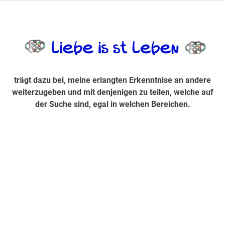
Zum
Inhalt
trägt dazu bei, diese mir erlangte Erkenntnis an andere
LiebeIsstLe
springen
weiterzugeben und mit denjenigen zu teilen, welche auf der
Suche sind, egal in welchen Bereichen.
trägt dazu bei, meine erlangten Erkenntnise an andere
weiterzugeben und mit denjenigen zu teilen, welche auf
der Suche sind, egal in welchen Bereichen.