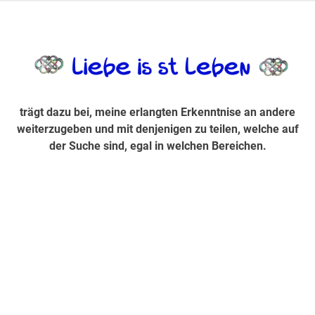
Zum
Inhalt
trägt dazu bei, diese mir erlangte Erkenntnis an andere
LiebeIsstLe
springen
weiterzugeben und mit denjenigen zu teilen, welche auf der
Suche sind, egal in welchen Bereichen.
trägt dazu bei, meine erlangten Erkenntnise an andere
weiterzugeben und mit denjenigen zu teilen, welche auf
der Suche sind, egal in welchen Bereichen.