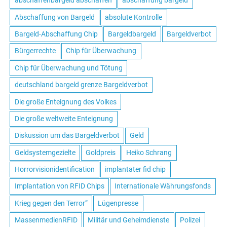
abschaffenbargeld abschaffen
abschaffung bargeld
Abschaffung von Bargeld
absolute Kontrolle
Bargeld-Abschaffung Chip
Bargeldbargeld
Bargeldverbot
Bürgerrechte
Chip für Überwachung
Chip für Überwachung und Tötung
deutschland bargeld grenze Bargeldverbot
Die große Enteignung des Volkes
Die große weltweite Enteignung
Diskussion um das Bargeldverbot
Geld
Geldsystemgezielte
Goldpreis
Heiko Schrang
Horrorvisionidentification
implantater fid chip
Implantation von RFID Chips
Internationale Währungsfonds
Krieg gegen den Terror”
Lügenpresse
MassenmedienRFID
Militär und Geheimdienste
Polizei