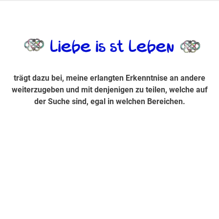
Zum
Inhalt
trägt dazu bei, diese mir erlangte Erkenntnis an andere
LiebeIsstLe
springen
weiterzugeben und mit denjenigen zu teilen, welche auf der
Suche sind, egal in welchen Bereichen.
trägt dazu bei, meine erlangten Erkenntnise an andere
weiterzugeben und mit denjenigen zu teilen, welche auf
der Suche sind, egal in welchen Bereichen.