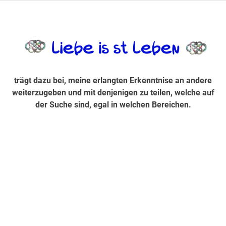
Zum
Inhalt
trägt dazu bei, diese mir erlangte Erkenntnis an andere
LiebeIsstLe
springen
weiterzugeben und mit denjenigen zu teilen, welche auf der
Suche sind, egal in welchen Bereichen.
trägt dazu bei, meine erlangten Erkenntnise an andere
weiterzugeben und mit denjenigen zu teilen, welche auf
der Suche sind, egal in welchen Bereichen.